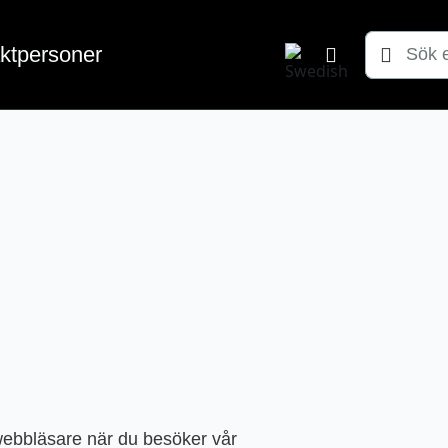
Sök
ktpersoner
efter:
 webbläsare när du besöker vår