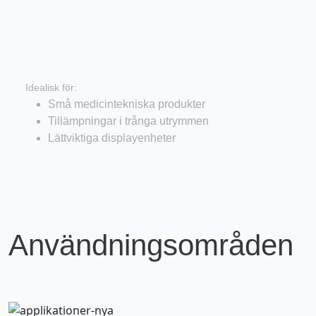
Kompakta hjul
Idealisk för:
Små medicintekniska produkter
Tillämpningar i trånga utrymmen
Lättviktiga displayenheter
Användningsområden