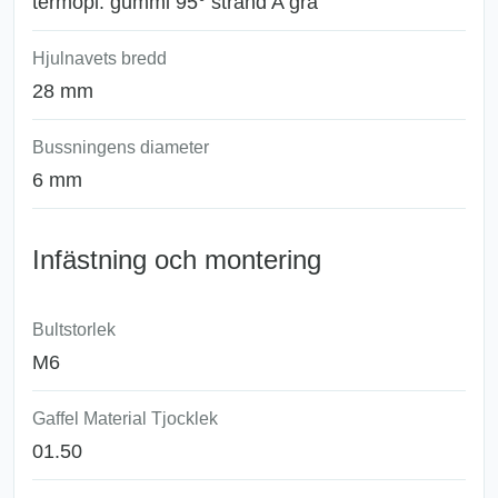
termopl. gummi 95° strand A grå
Hjulnavets bredd
28 mm
Bussningens diameter
6 mm
Infästning och montering
Bultstorlek
M6
Gaffel Material Tjocklek
01.50