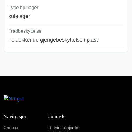
Type hjullager
kulelager
Trådbeskyttelse
heldekkende gjengebeskyttelse i plast
Navigasjon
Juridisk
Om oss
Retningslinjer for