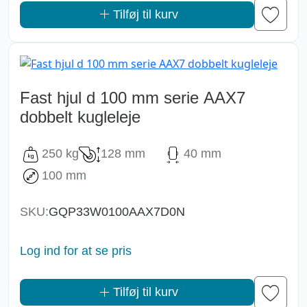
Tilføj til kurv
Fast hjul d 100 mm serie AAX7
dobbelt kugleleje
250 kg
128 mm
40 mm
100 mm
SKU:
GQP33W0100AAX7D0N
Log ind for at se pris
Tilføj til kurv