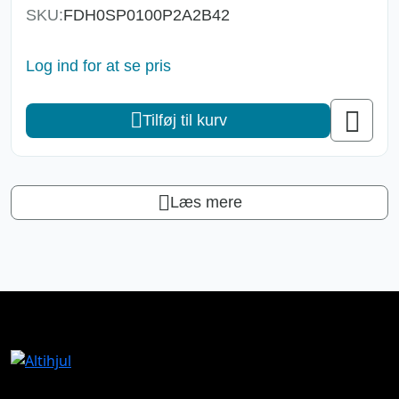
SKU:
FDH0SP0100P2A2B42
Log ind for at se pris
Tilføj til kurv
Læs mere