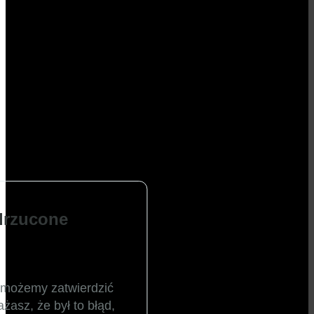
drzucone
ie możemy zatwierdzić
żasz, że był to błąd,