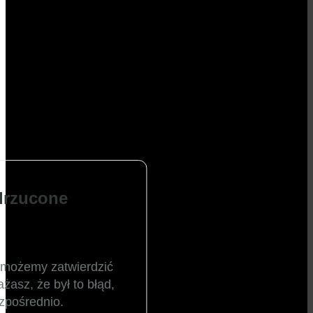
drzucone
ie możemy zatwierdzić
żasz, że był to błąd,
ezpośrednio.