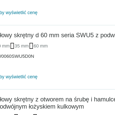
aby wyświetlić cenę
łowy skrętny d 60 mm seria SWU5 z podw
0 mm
35 mm
60 mm
W0060SWU5D0N
aby wyświetlić cenę
łowy skrętny z otworem na śrubę i hamul
odwójnym łożyskiem kulkowym