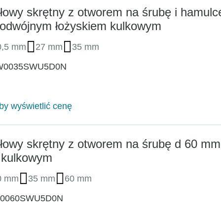
łowy skrętny z otworem na śrubę i hamul
odwójnym łożyskiem kulkowym
0,5 mm
27 mm
35 mm
W0035SWU5D0N
aby wyświetlić cenę
łowy skrętny z otworem na śrubę d 60 m
 kulkowym
0 mm
35 mm
60 mm
W0060SWU5D0N