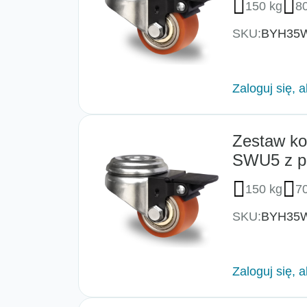
150 kg
8
SKU:
BYH35
Zaloguj się, 
Zestaw ko
SWU5 z p
150 kg
7
SKU:
BYH35
Zaloguj się, 