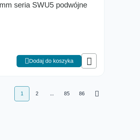
0 mm seria SWU5 podwójne
Dodaj do koszyka
1
2
...
85
86