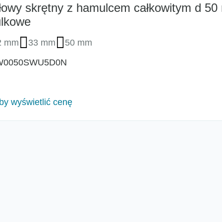
łowy skrętny z hamulcem całkowitym d 5
ulkowe
2 mm
33 mm
50 mm
W0050SWU5D0N
aby wyświetlić cenę