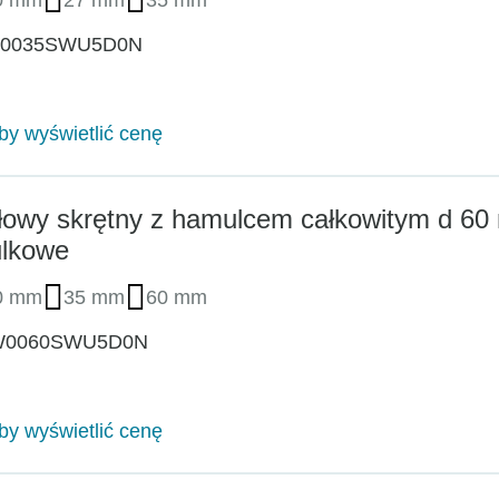
W0035SWU5D0N
aby wyświetlić cenę
łowy skrętny z hamulcem całkowitym d 6
ulkowe
0 mm
35 mm
60 mm
W0060SWU5D0N
aby wyświetlić cenę