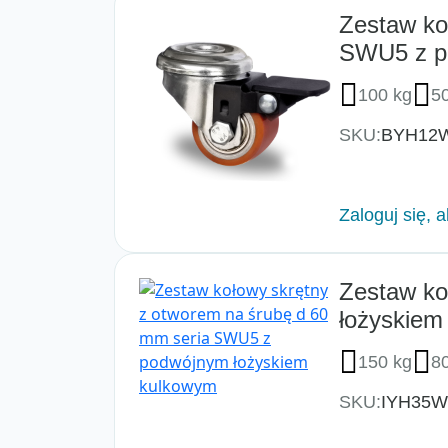
Zestaw ko
SWU5 z p
100 kg
5
SKU:
BYH12
Zaloguj się, 
Zestaw ko
łożyskiem
150 kg
8
SKU:
IYH35