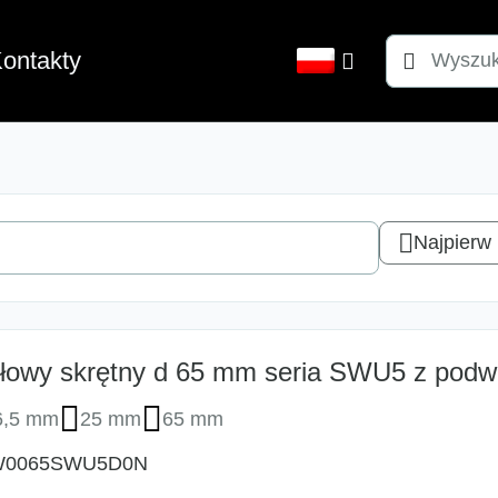
Szukaj:
ontakty
Najpierw
łowy skrętny d 65 mm seria SWU5 z podw
6,5 mm
25 mm
65 mm
W0065SWU5D0N