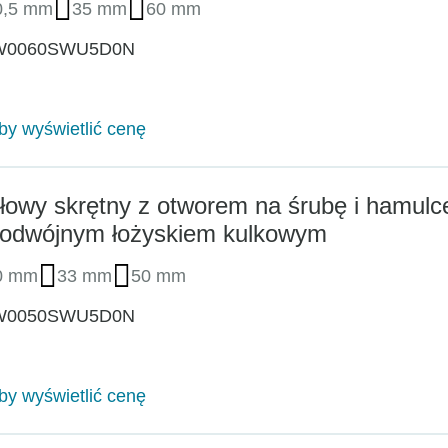
0,5 mm
35 mm
60 mm
W0060SWU5D0N
aby wyświetlić cenę
łowy skrętny z otworem na śrubę i hamul
odwójnym łożyskiem kulkowym
0 mm
33 mm
50 mm
W0050SWU5D0N
aby wyświetlić cenę