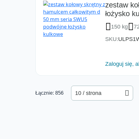
zestaw ko
łożysko k
150 kg
7
SKU:
ULPS1
Zaloguj się, 
10 / strona
Łącznie: 856