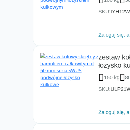
SKU:
IYH12
Zaloguj się, 
zestaw ko
łożysko k
150 kg
8
SKU:
ULP21
Zaloguj się, 