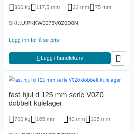
300 kg
117,5 mm
32 mm
75 mm
SKU:
UIPKKW0075V0Z0D0N
Logg inn for å se pris
Legg i handlekurv
fast hjul d 125 mm serie V0Z0
dobbelt kulelager
700 kg
165 mm
40 mm
125 mm